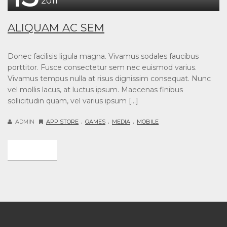
2011
ALIQUAM AC SEM
Donec facilisis ligula magna. Vivamus sodales faucibus
porttitor. Fusce consectetur sem nec euismod varius.
Vivamus tempus nulla at risus dignissim consequat. Nunc
vel mollis lacus, at luctus ipsum. Maecenas finibus
sollicitudin quam, vel varius ipsum […]
.
.
.
ADMIN
APP STORE
GAMES
MEDIA
MOBILE
DETAIL