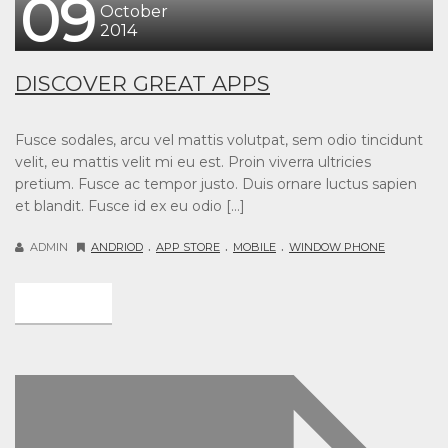
09
October
2014
DISCOVER GREAT APPS
Fusce sodales, arcu vel mattis volutpat, sem odio tincidunt
velit, eu mattis velit mi eu est. Proin viverra ultricies
pretium. Fusce ac tempor justo. Duis ornare luctus sapien
et blandit. Fusce id ex eu odio […]
.
.
.
ADMIN
ANDRIOD
APP STORE
MOBILE
WINDOW PHONE
DETAIL