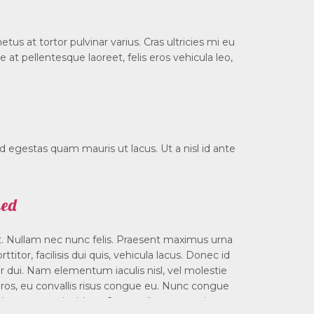
s at tortor pulvinar varius. Cras ultricies mi eu
at pellentesque laoreet, felis eros vehicula leo,
id egestas quam mauris ut lacus. Ut a nisl id ante
sed
rat. Nullam nec nunc felis. Praesent maximus urna
itor, facilisis dui quis, vehicula lacus. Donec id
ar dui. Nam elementum iaculis nisl, vel molestie
 eros, eu convallis risus congue eu. Nunc congue
endum neque tincidunt. Suspendisse potenti.