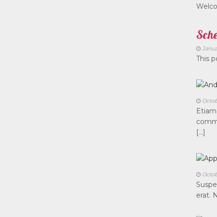
Welcom
Sch
Janua
This p
Octob
Etiam 
commod
[…]
Octob
Suspen
erat. 