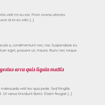
is velit mi eu est. Proin viverra ultricies
usce id ex eu odio […]
ulis a, condimentum nec, nisi. Suspendisse eu
etuer eget, posuere ut, mauris. Nunc nec neque.
estas arcu quis ligula mattis
 malesuada velit leo quis pede. Sed fringilla
 Ut varius tincidunt libero. Etiam feugiat […]