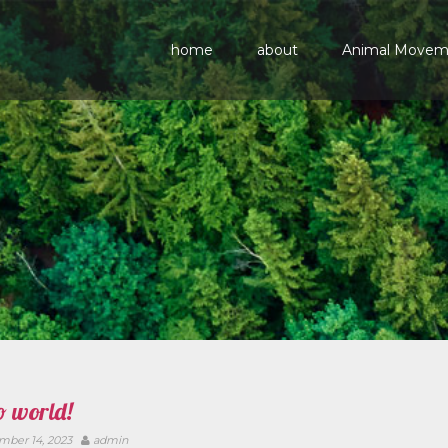
home
about
Animal Move
o world!
ber 14, 2023
admin