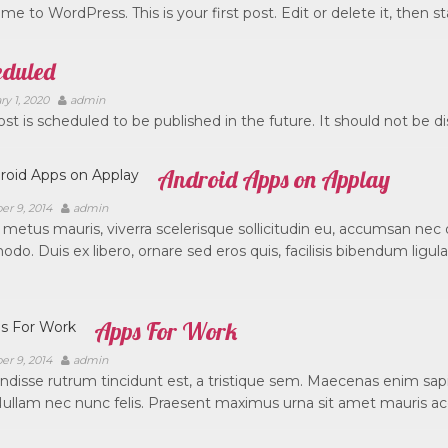
e to WordPress. This is your first post. Edit or delete it, then sta
eduled
ry 1, 2020
admin
ost is scheduled to be published in the future. It should not be 
Android Apps on Applay
er 9, 2014
admin
metus mauris, viverra scelerisque sollicitudin eu, accumsan nec
o. Duis ex libero, ornare sed eros quis, facilisis bibendum ligula.
Apps For Work‎
er 9, 2014
admin
disse rutrum tincidunt est, a tristique sem. Maecenas enim sapien,
Nullam nec nunc felis. Praesent maximus urna sit amet mauris ac