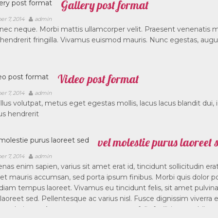
Gallery post format
er 7, 2014
admin
ec neque. Morbi mattis ullamcorper velit. Praesent venenatis metu
 hendrerit fringilla. Vivamus euismod mauris. Nunc egestas, augue 
Video post format
er 7, 2014
admin
lus volutpat, metus eget egestas mollis, lacus lacus blandit dui, 
s hendrerit
vel molestie purus laoreet 
er 7, 2014
admin
as enim sapien, varius sit amet erat id, tincidunt sollicitudin e
et mauris accumsan, sed porta ipsum finibus. Morbi quis dolor portt
n diam tempus laoreet. Vivamus eu tincidunt felis, sit amet pulvin
laoreet sed. Pellentesque ac varius nisl. Fusce dignissim viverra
 scelerisque. Aenean accumsan nunc et felis facilisis, eget bib