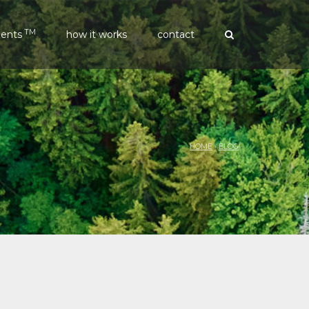
TM
ments
how it works
contact
HOME
›
BLOG