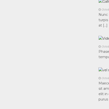
Octob
Nunc n
turpis
at […]
Octob
Phasel
tempu
Octob
Maecen
sit am
elit i
purus 
ornare