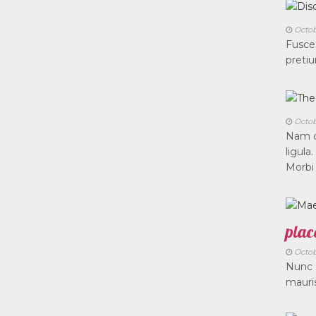
Octob
Fusce 
pretiu
Octob
Nam c
ligula
Morbi 
plac
Octob
Nunc e
mauris