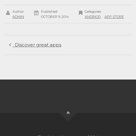
Author
Published
Categories
.
ADMIN
OCTOBER 9, 2014
ANDRIOD
APP STORE
Discover great apps