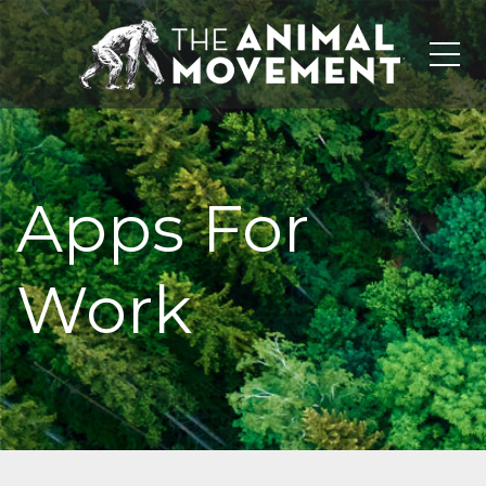
Me
Apps For
Work‎