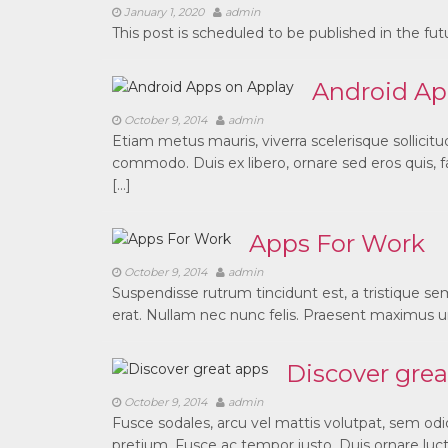
January 1, 2020
admin
This post is scheduled to be published in the fu
Android Ap
October 9, 2014
admin
Etiam metus mauris, viverra scelerisque sollici
commodo. Duis ex libero, ornare sed eros quis, fac
[…]
Apps For Work‎
October 9, 2014
admin
Suspendisse rutrum tincidunt est, a tristique sem
erat. Nullam nec nunc felis. Praesent maximus u
Discover grea
October 9, 2014
admin
Fusce sodales, arcu vel mattis volutpat, sem odio t
pretium. Fusce ac tempor justo. Duis ornare luctu