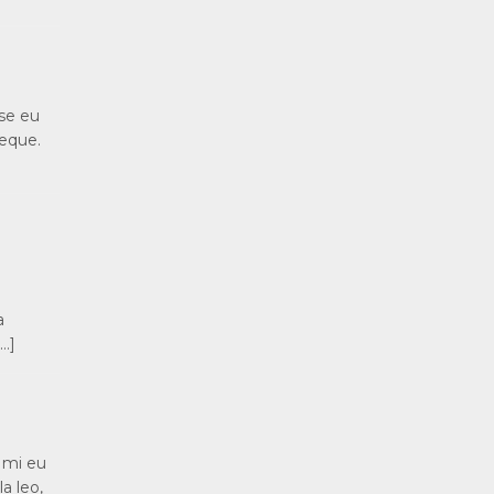
se eu
neque.
a
[…]
s mi eu
a leo,