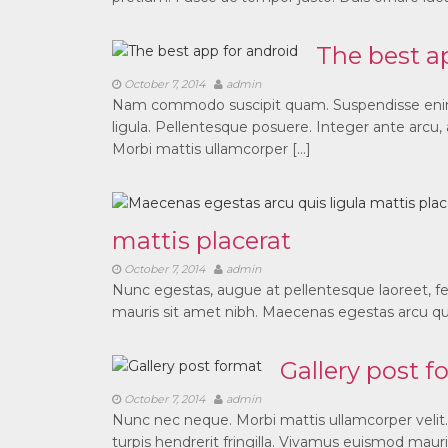
The best a
October 7, 2014
admin
Nam commodo suscipit quam. Suspendisse enim t
ligula. Pellentesque posuere. Integer ante arcu
Morbi mattis ullamcorper […]
mattis placerat
October 7, 2014
admin
Nunc egestas, augue at pellentesque laoreet, feli
mauris sit amet nibh. Maecenas egestas arcu quis 
Gallery post f
October 7, 2014
admin
Nunc nec neque. Morbi mattis ullamcorper velit. 
turpis hendrerit fringilla. Vivamus euismod mauri