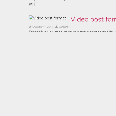
at […]
Video post fo
October 7, 2014
admin
Phasellus volutpat, metus eget egestas mollis, la
tempus hendrerit
vel mol
October 7, 2014
admin
Maecenas enim sapien, varius sit amet erat id, t
sit amet mauris accumsan, sed porta ipsum finibus.
elit in diam tempus laoreet. Vivamus eu tincidunt
purus laoreet sed. Pellentesque ac varius nisl. 
ornare scelerisque. Aenean accumsan nunc et fel
Quisque rhoncus sit amet orci id maximus. Fusce
Best iPhone a