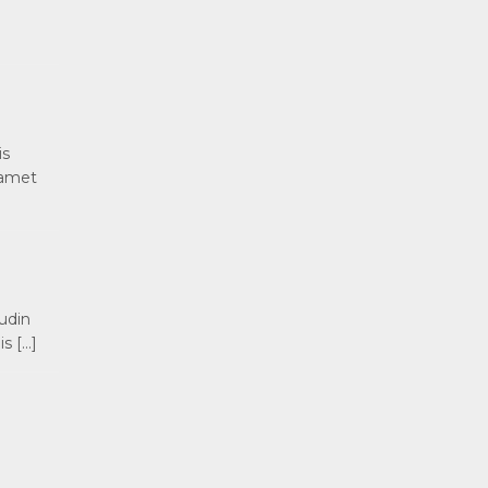
is
t amet
tudin
s […]