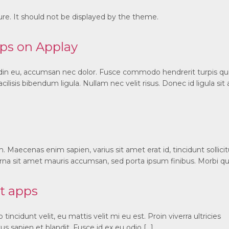
ture. It should not be displayed by the theme.
ps on Applay
tudin eu, accumsan nec dolor. Fusce commodo hendrerit turpis qu
ilisis bibendum ligula. Nullam nec velit risus. Donec id ligula si
. Maecenas enim sapien, varius sit amet erat id, tincidunt sollici
rna sit amet mauris accumsan, sed porta ipsum finibus. Morbi qui
t apps
incidunt velit, eu mattis velit mi eu est. Proin viverra ultricies
s sapien et blandit. Fusce id ex eu odio […]