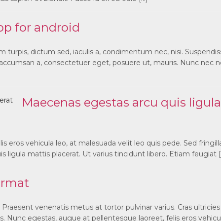
pp for android
urpis, dictum sed, iaculis a, condimentum nec, nisi. Suspendis
, accumsan a, consectetuer eget, posuere ut, mauris. Nunc nec 
Maecenas egestas arcu quis ligula
s eros vehicula leo, at malesuada velit leo quis pede. Sed fringill
ligula mattis placerat. Ut varius tincidunt libero. Etiam feugiat 
ormat
Praesent venenatis metus at tortor pulvinar varius. Cras ultricie
s. Nunc egestas, augue at pellentesque laoreet, felis eros vehicul