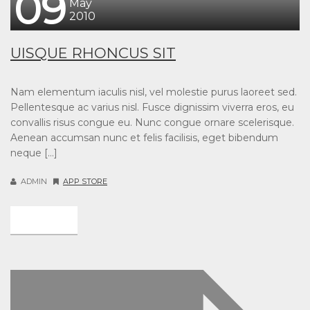
09
May
2010
UISQUE RHONCUS SIT
Nam elementum iaculis nisl, vel molestie purus laoreet sed.
Pellentesque ac varius nisl. Fusce dignissim viverra eros, eu
convallis risus congue eu. Nunc congue ornare scelerisque.
Aenean accumsan nunc et felis facilisis, eget bibendum
neque […]
ADMIN
APP STORE
DETAIL